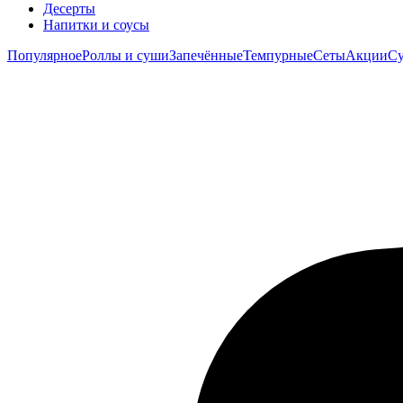
Десерты
Напитки и соусы
Популярное
Роллы и суши
Запечённые
Темпурные
Сеты
Акции
Су