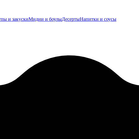
пы и закуски
Мидии и боулы
Десерты
Напитки и соусы