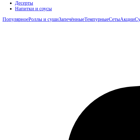
Десерты
Напитки и соусы
Популярное
Роллы и суши
Запечённые
Темпурные
Сеты
Акции
Су