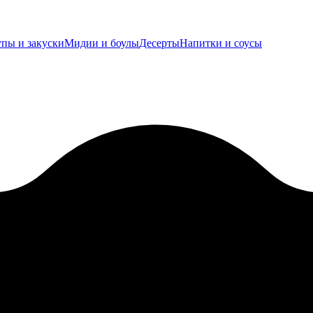
пы и закуски
Мидии и боулы
Десерты
Напитки и соусы