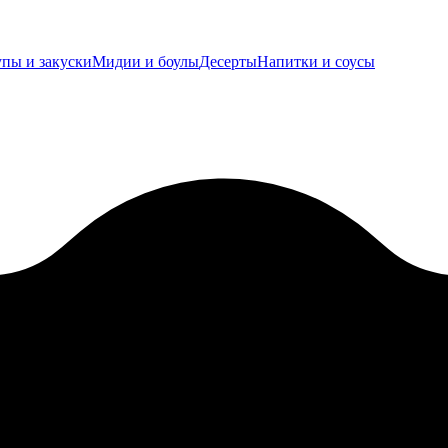
пы и закуски
Мидии и боулы
Десерты
Напитки и соусы