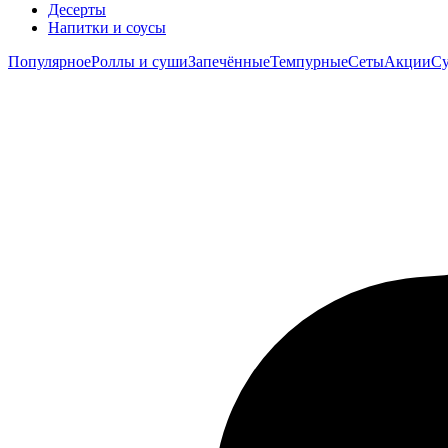
Десерты
Напитки и соусы
Популярное
Роллы и суши
Запечённые
Темпурные
Сеты
Акции
Су