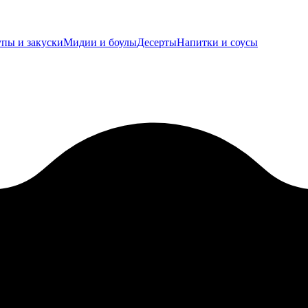
пы и закуски
Мидии и боулы
Десерты
Напитки и соусы