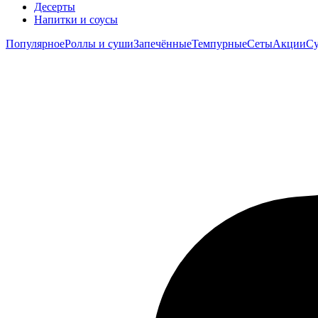
Десерты
Напитки и соусы
Популярное
Роллы и суши
Запечённые
Темпурные
Сеты
Акции
Су